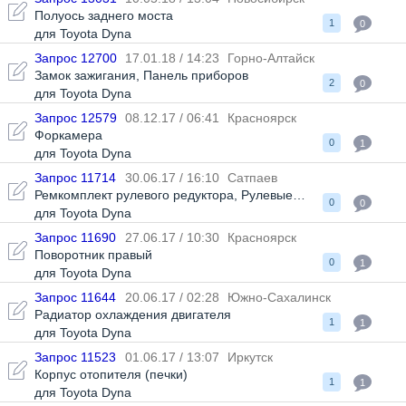
Полуось заднего моста
1
0
для Toyota Dyna
Запрос 12700
17.01.18 / 14:23
Горно-Алтайск
Замок зажигания
,
Панель приборов
2
0
для Toyota Dyna
Запрос 12579
08.12.17 / 06:41
Красноярск
Форкамера
0
1
для Toyota Dyna
Запрос 11714
30.06.17 / 16:10
Сатпаев
Ремкомплект рулевого редуктора
,
Рулевые наконечники к-т
,
Р
0
0
для Toyota Dyna
Запрос 11690
27.06.17 / 10:30
Красноярск
Поворотник правый
0
1
для Toyota Dyna
Запрос 11644
20.06.17 / 02:28
Южно-Сахалинск
Радиатор охлаждения двигателя
1
1
для Toyota Dyna
Запрос 11523
01.06.17 / 13:07
Иркутск
Корпус отопителя (печки)
1
1
для Toyota Dyna