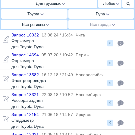
Для грузовых
Любое
Toyota
Dyna
Все регионы
Все города
Запрос 16032
13.08.24 / 16:34
Чита
Форкамера
0
0
для Toyota Dyna
Запрос 14694
05.07.20 / 10:42
Пермь
Форкамера
0
0
для Toyota Dyna
Запрос 13582
16.12.18 / 21:49
Новороссийск
Электропроводка
0
0
для Toyota Dyna
Запрос 13321
22.08.18 / 10:52
Новосибирск
Рессора задняя
0
0
для Toyota Dyna
Запрос 13154
21.06.18 / 14:57
Иркутск
Спидометр
0
0
для Toyota Dyna
Запрос 13031
10.05.18 / 13:04
Новосибирск