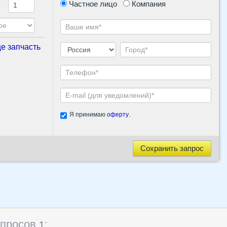
Частное лицо
Компания
е запчасть
Я принимаю
оферту
.
Сохранить запрос
апросов
:
1