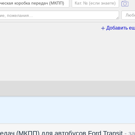
Добавить ещ
едач (МКПП) для автобусов Ford Transit
- з