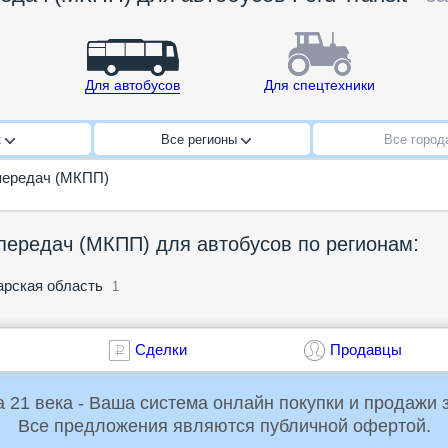
Для автобусов
Для спецтехники
t
Все регионы
Все горо
передач (МКПП)
:
передач (МКПП) для автобусов по регионам
рская область
1
Сделки
Продавцы
Российская Торговая Система 21 века - Ваша система онлайн пок
Все предложения являются публичной офертой.