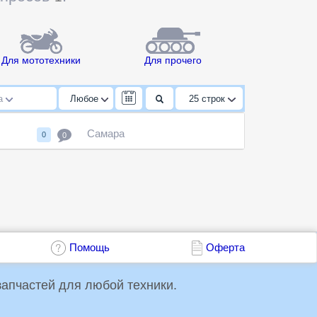
Для мототехники
Для прочего
да
Любое
25
строк
Самара
0
0
Помощь
Оферта
упки и продажи запчастей для любой техники.