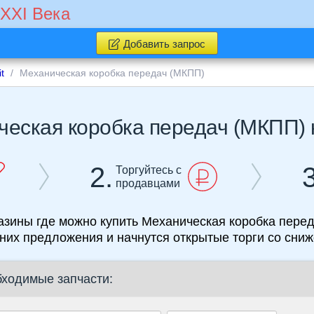
 XXI Века
Добавить запрос
t
Механическая коробка передач (МКПП)
еская коробка передач (МКПП) н
2.
3
Торгуйтесь с
продавцами
газины где можно купить Механическая коробка переда
 них предложения и начнутся открытые торги со сни
бходимые запчасти: