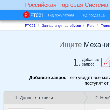
Российская Tорговая Cистема
Гид покупателя
Гид продавца
РТС21
Запчасти для автобусов
Ford
Transi
Ищите
Механич
1.
Добавьте
запрос
Добавьте запрос
- его увидят все ма
поступят от
1. Данные техники:
2. Нео