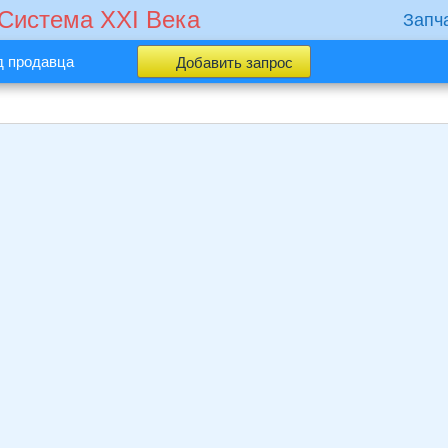
 Cистема XXI Века
Запч
д продавца
Добавить запрос