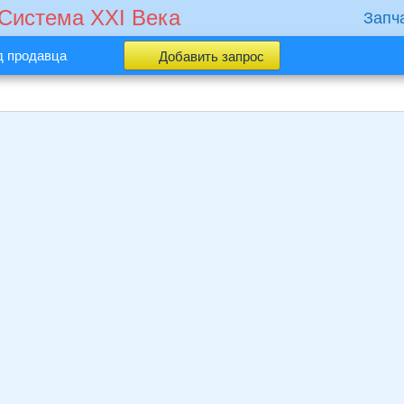
 Cистема XXI Века
Запч
д продавца
Добавить запрос