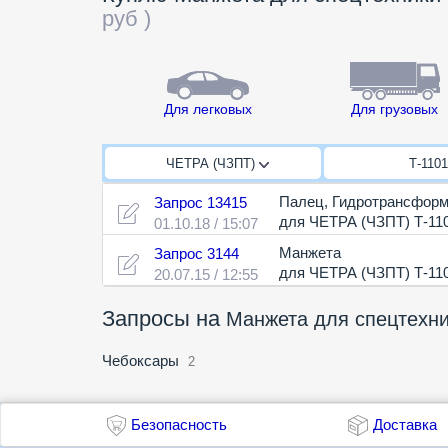
руб
)
Для легковых
Для грузовых
ЧЕТРА (ЧЗПТ)
Т-110
Палец
,
Гидротрансформ
Запрос 13415
для ЧЕТРА (ЧЗПТ) Т-11
01.10.18 / 15:07
Манжета
Запрос 3144
для ЧЕТРА (ЧЗПТ) Т-11
20.07.15 / 12:55
Запросы на
Манжета для спецтехн
Чебоксары
2
Безопасность
Доставка