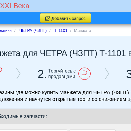
 XXI Века
Добавить запрос
ехники
ЧЕТРА (ЧЗПТ)
Т-1101
Манжета
Ма
2.
3
Торгуйтесь с
продавцами
де можно купить Манжета для ЧЕТРА (ЧЗПТ) Т-1101 в Чувашии, Вам поступ
дложения и начнутся открытые торги со снижением ц
бходимые запчасти: