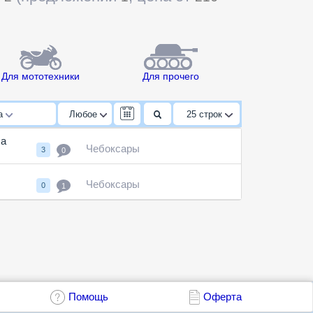
Для мототехники
Для прочего
да
Любое
25
строк
ча
Чебоксары
3
0
Чебоксары
0
1
Помощь
Оферта