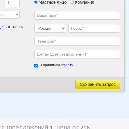
Частное лицо
Компания
е запчасть
Я принимаю
оферту
.
Сохранить запрос
в
(предложений
, цена от
2
1
216