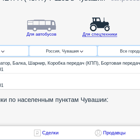
Для автобусов
Для спецтехники
1
Россия, Чувашия
Все горо
атор
,
Балка
,
Шарнир
,
Коробка передач (КПП)
,
Бортовая переда
01
01
:
ики по населенным пунктам Чувашии
Сделки
Продавцы