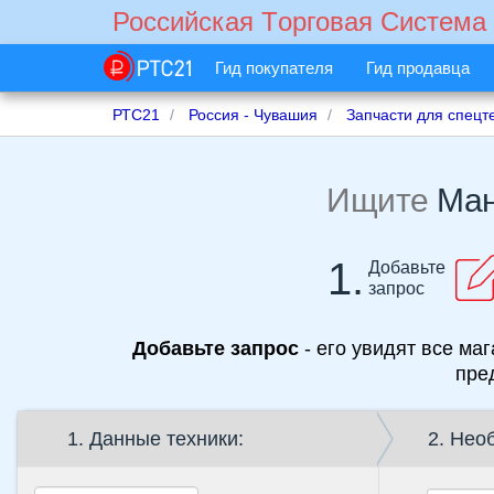
Российская Tорговая Cистема
Гид покупателя
Гид продавца
РТС21
Россия - Чувашия
Запчасти для спецт
Ищите
1.
Добавьте
запрос
Добавьте запрос
- его увидят все магазины г
пре
1. Данные техники:
2. Нео