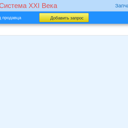
 Cистема XXI Века
Запч
д продавца
Добавить запрос