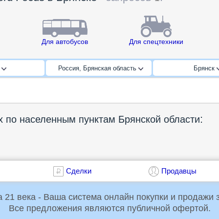
Для автобусов
Для спецтехники
s
Россия, Брянская область
Брянск
:
х по населенным пунктам Брянской области
Сделки
Продавцы
Российская Торговая Система 21 века - Ваша система онлайн пок
Все предложения являются публичной офертой.