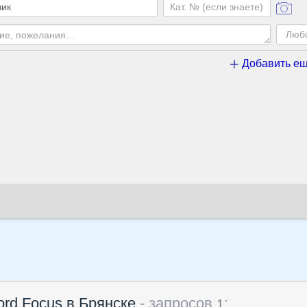
Добавить ещ
rd Focus в Брянске
- запросов
:
1