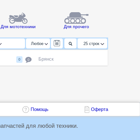
Для мототехники
Для прочего
Любое
25
строк
Брянск
0
0
Помощь
Оферта
упки и продажи запчастей для любой техники.