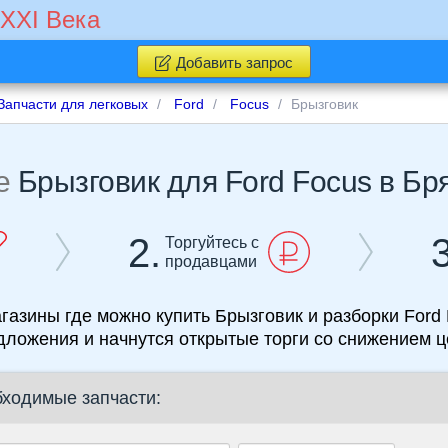
 XXI Века
Добавить запрос
Запчасти для легковых
Ford
Focus
Брызговик
е
Брызговик для Ford Focus в Бр
2.
3
Торгуйтесь с
продавцами
агазины где можно купить Брызговик и разборки Ford 
дложения и начнутся открытые торги со снижением ц
бходимые запчасти: