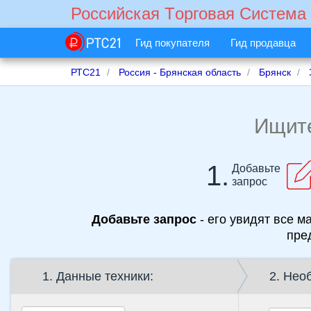
Российская Tорговая Cистема
Гид покупателя
Гид продавца
РТС21
Россия - Брянская область
Брянск
Ищит
1.
Добавьте
запрос
Добавьте запрос
- его увидят все м
пре
1. Данные техники:
2. Нео