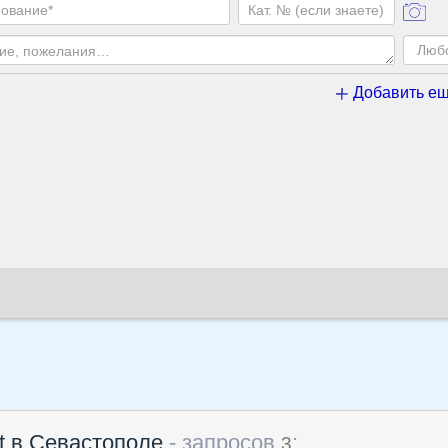
Добавить ещ
t в Севастополе
- запросов
:
3