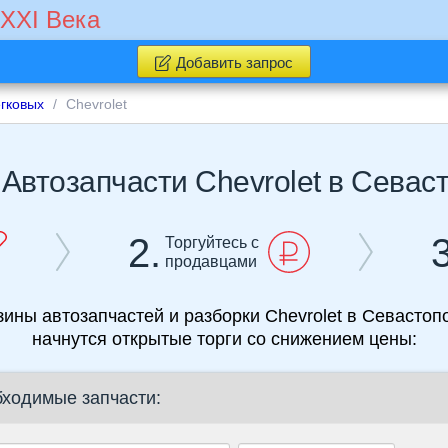
 XXI Века
Добавить запрос
егковых
Chevrolet
ы
Автозапчасти Chevrolet в Севас
2.
3
Торгуйтесь с
продавцами
зины автозапчастей и разборки Chevrolet в Севастоп
начнутся открытые торги со снижением цены:
бходимые запчасти: