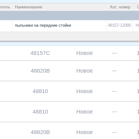
итель
Наименование
Кат. номер
С
пыльники на передние стойки
48157-12080
Н
48157C
Новое
—
48820В
Новое
—
48810
Новое
—
48810
Новое
—
48820В
Новое
—