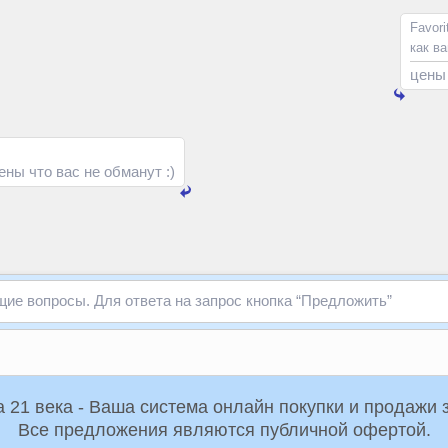
Favori
как в
цены
ены что вас не обманут :)
ие вопросы. Для ответа на запрос кнопка “Предложить”
Российская Торговая Система 21 века - Ваша система онлайн пок
Все предложения являются публичной офертой.