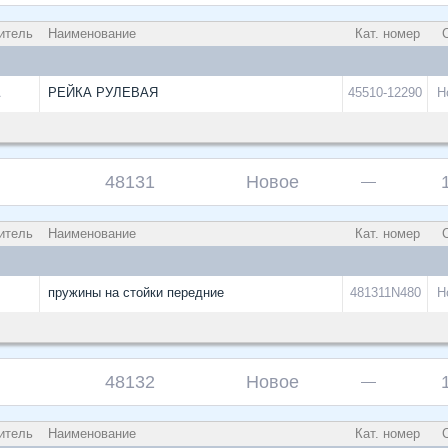
итель
Наименование
Кат. номер
С
A
РЕЙКА РУЛЕВАЯ
45510-12290
Н
48131
Новое
—
итель
Наименование
Кат. номер
С
пружины на стойки передние
481311N480
Н
48132
Новое
—
итель
Наименование
Кат. номер
С