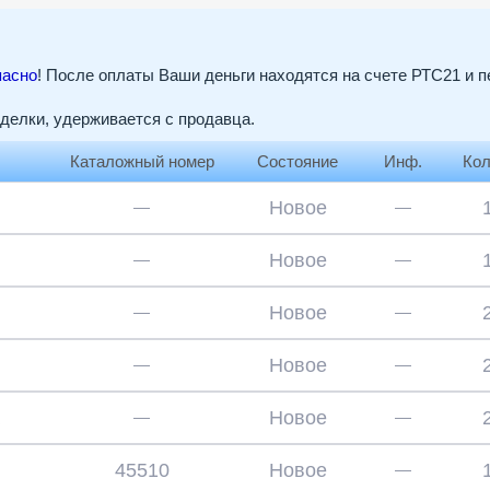
пасно
! После оплаты Ваши деньги находятся на счете РТС21 и 
сделки, удерживается с продавца.
Каталожный номер
Состояние
Инф.
Кол
Новое
—
—
Новое
—
—
Новое
—
—
Новое
—
—
Новое
—
—
45510
Новое
—