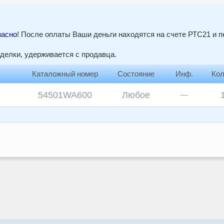
пасно
! После оплаты Ваши деньги находятся на счете РТС21 и 
сделки, удерживается с продавца.
Каталожный номер
Состояние
Инф.
Кол
54501WA600
Любое
—