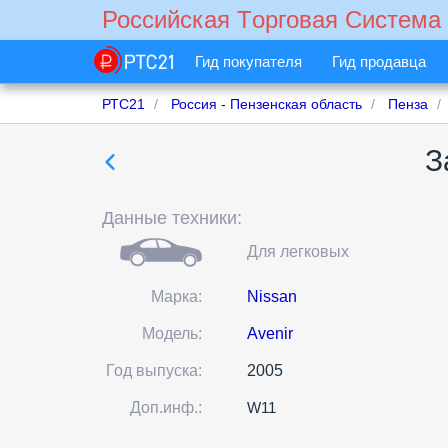
Российская Tорговая Cистема
Гид покупателя
Гид продавца
РТС21
Россия - Пензенская область
Пенза
З
Данные техники:
Для легковых
Марка:
Nissan
Модель:
Avenir
Год выпуска:
2005
Доп.инф.:
W11