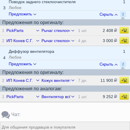
Поводок заднего стеклоочистителя
1
Любое
3
Предложить
Скрыть
2
Предложения по оригиналу:
1
PickParts
Рычаг стеклоочистителя задний
1 шт.
2 408
2
ИП Конев С.Г.
Рычаг стеклоочистителя задний
4 дн.
3 000
Диффузор вентилятора
1
Любое
4
Предложить
Скрыть
2
Предложения по оригиналу:
2
ИП Конев С.Г.
Кожух вентилятора
7 дн.
11 900
Предложения по аналогам:
1
PickParts
Вентилятор всборе
1 шт.
9 252
Чат:
Для общения продавцов и покупателя