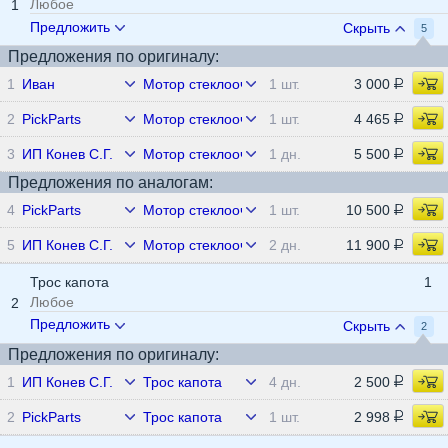
Любое
1
Предложить
Скрыть
5
Предложения по оригиналу:
1
Иван
Мотор стеклоочистителя передний
1 шт.
3 000
2
PickParts
Мотор стеклоочистителя передний
1 шт.
4 465
3
ИП Конев С.Г.
Мотор стеклоочистителя передний
1 дн.
5 500
Предложения по аналогам:
4
PickParts
Мотор стеклоочистителя передний
1 шт.
10 500
5
ИП Конев С.Г.
Мотор стеклоочистителя передний
2 дн.
11 900
Трос капота
1
Любое
2
Предложить
Скрыть
2
Предложения по оригиналу:
1
ИП Конев С.Г.
Трос капота
4 дн.
2 500
2
PickParts
Трос капота
1 шт.
2 998