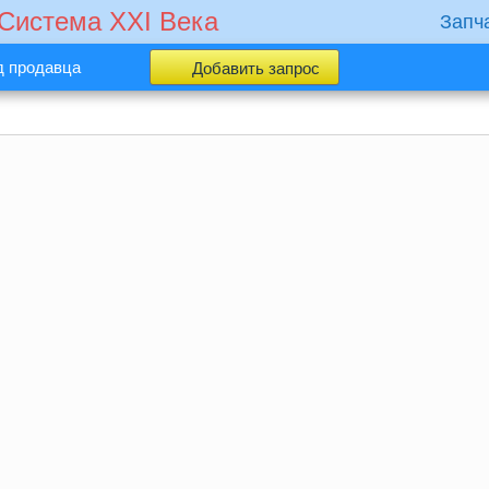
 Cистема XXI Века
Запч
д продавца
Добавить запрос